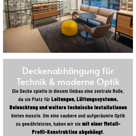
Deckenabhängung für
Technik & moderne Optik
Die Decke spielte in diesem Umbau eine zentrale Rolle,
da sie Platz für
Leitungen, Lüftungssysteme,
Beleuchtung und weitere technische Installationen
bieten musste. Um eine saubere und aufgeräumte Optik
zu gewährleisten, haben wir sie
mit einer Metall-
Profil-Konstruktion abgehängt
.